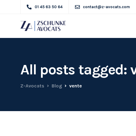
01 45 63 50 64
contact@z-avocats.com
All posts tagged: 
Z-Avocats
Blog
vente